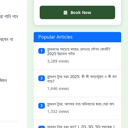
গাইড — সব অন্তর্ভুক্ত। সীমিত সিট। যারা জঙ্গলের ডাক
শোনে — ঘড়ির অ্যালার্মের চেয়ে জোরে।
Book Now
রা পানি পান
Popular Articles
করবেন না
সুন্দরবনের সবচেয়ে কাছের রেলওয়ে স্টেশন কোনটি?
1
2025 ট্রাভেল গাইড
3,289 views
সুন্দরবন ট্যুর খরচ 2025: কী কী অন্তর্ভুক্ত ও কী বাদ
2
িশুন
পড়ে?
1,646 views
সুন্দরবন ট্যুর: আপনার বন্য অভিযানের জন্য সেরা মাস
3
1,332 views
সুন্দরবন ট্যুর খরচ কত? | 2D, 3D, 5D প্যাকেজ |