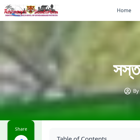
Home
সস্তা
By
Share
Table of Contents