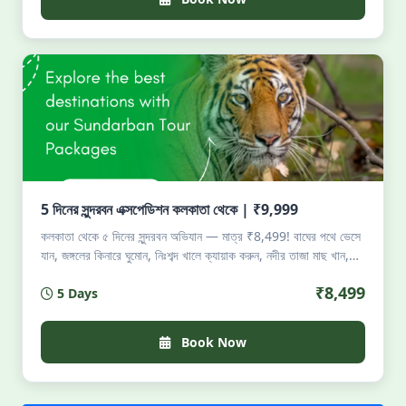
5 দিনের সুন্দরবন এক্সপেডিশন কলকাতা থেকে | ₹9,999
কলকাতা থেকে ৫ দিনের সুন্দরবন অভিযান — মাত্র ₹8,499! বাঘের পথে ভেসে
যান, জঙ্গলের কিনারে ঘুমোন, নিঃশব্দ খালে ক্যায়াক করুন, নদীর তাজা মাছ খান,
ম্যানগ্রোভের নিচে জোনাকি দেখুন। পারমিট, খাবার, থাকা, গাইড — সব
₹8,499
5 Days
অন্তর্ভুক্ত। সীমিত সিট। যারা জঙ্গলের ডাক শোনে — ঘড়ির অ্যালার্মের চেয়ে
জোরে।
Book Now