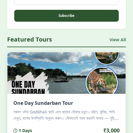
Subscribe
Featured Tours
View All
One Day Sundarban Tour
সকাল ৭টায় Godkhali ঘাটে এসে কাঠের নৌকায় চড়ুন। হরিণ, কুমির, পাখি
দেখুন, বাঘের উপস্থিতি অনুভব করুন। নৌকাতেই গরম বাঙালি খাবার — লুচি,
চিংড়ি, ইলিশ। সন্ধ্যা ৬টায় ফিরে আসুন। পারমিট, গাইড, খাবার সব
₹3,000
1 Days
অন্তর্ভুক্ত। সর্বোচ্চ ৮ জন। শুধু প্রকৃতি, শান্তি ও অভিজ্ঞতা।