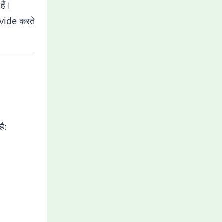
ैं।
vide करते
ै: