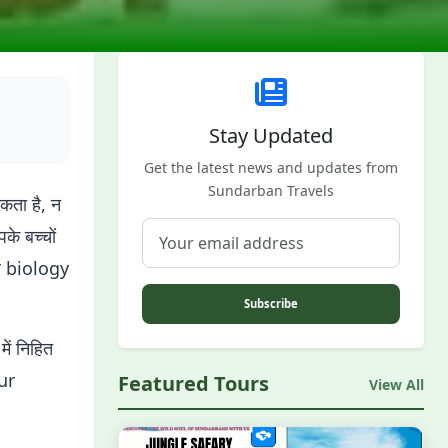
Stay Updated
Get the latest news and updates from
Sundarban Travels
कता है, न
के बच्चों
र biology
Subscribe
ें निहित
ur
Featured Tours
View All