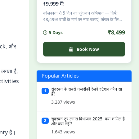
₹9,999 में!
कोलकाता से 5 दिन का सुंदरवन अभियान — सिर्फ
₹8,499! बाघों के मार्ग पर नाव चलाएं, जंगल के किनारे
झोपड़ियों में सोएं, शांत नहरों में कयाकिंग करें, नदी की
₹8,499
5 Days
ताज़ा मछली का स्वाद लें, मैंग्रोव के नीचे जुगनू देखें।
परमिट, भोजन, ठहराव, गाइड — सब शामिल। सीमित
ck, और
सीटें। जो जंगल की पुकार सुनते हैं — अलार्म घड़ी से
Book Now
ज़्यादा तेज़।
लगता है,
Popular Articles
tivities
सुंदरबन के सबसे नजदीकी रेलवे स्टेशन कौन सा
1
है?
3,287 views
सुंदरबन टूर लागत विभाजन 2025: क्या शामिल है
2
और क्या नहीं?
nty है।
1,643 views