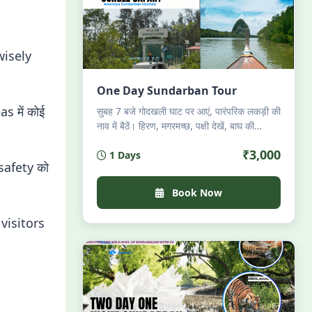
 wisely
One Day Sundarban Tour
s में कोई
सुबह 7 बजे गोदखली घाट पर आएं, पारंपरिक लकड़ी की
नाव में बैठें। हिरण, मगरमच्छ, पक्षी देखें, बाघ की
उपस्थिति महसूस करें। नाव पर ही गरमागरम बंगाली
₹3,000
1 Days
भोजन — लुची, झींगा, इलिश। शाम 6 बजे वापसी।
safety को
परमिट, गाइड, भोजन सब शामिल। अधिकतम 8
यात्री। केवल प्रकृति, शांति और अनुभव।
Book Now
visitors