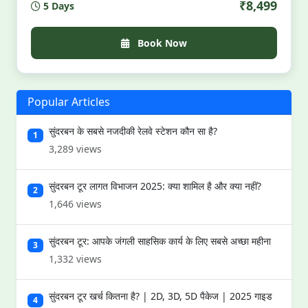
₹8,499
5 Days
भोजन, ठहराव, गाइड — सब शामिल। सीमित सीटें। जो जंगल की पुकार
सुनते हैं — अलार्म घड़ी से ज़्यादा तेज़।
Book Now
Popular Articles
सुंदरबन के सबसे नजदीकी रेलवे स्टेशन कौन सा है?
1
3,289 views
सुंदरबन टूर लागत विभाजन 2025: क्या शामिल है और क्या नहीं?
2
1,646 views
सुंदरबन टूर: आपके जंगली साहसिक कार्य के लिए सबसे अच्छा महीना
3
1,332 views
सुंदरबन टूर खर्च कितना है? | 2D, 3D, 5D पैकेज | 2025 गाइड
4