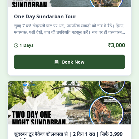
One Day Sundarban Tour
सुबह 7 बजे गोदखली घाट पर आएं, पारंपरिक लकड़ी की नाव में बैठें। हिरण,
मगरमच्छ, पक्षी देखें, बाघ की उपस्थिति महसूस करें। नाव पर ही गरमागरम
बंगाली भोजन — लुची, झींगा, इलिश। शाम 6 बजे वापसी। परमिट, गाइड,
₹3,000
1 Days
भोजन सब शामिल। अधिकतम 8 यात्री। केवल प्रकृति, शांति और
अनुभव।
Book Now
सुंदरबन टूर पैकेज कोलकाता से | 2 दिन 1 रात | सिर्फ 3,999