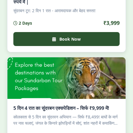
रुपये में |
सुंदरबन टूर: 2 दिन 1 रात - आरामदायक और बेहद सस्ता!
₹3,999
2 Days
Book Now
5 दिन 4 रात का सुंदरबन एक्सपेडिशन – सिर्फ ₹9,999 में!
कोलकाता से 5 दिन का सुंदरवन अभियान — सिर्फ ₹8,499! बाघों के मार्ग
पर नाव चलाएं, जंगल के किनारे झोपड़ियों में सोएं, शांत नहरों में कयाकिंग
करें, नदी की ताज़ा मछली का स्वाद लें, मैंग्रोव के नीचे जुगनू देखें। परमिट,