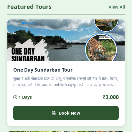
Featured Tours
View All
One Day Sundarban Tour
सुबह 7 बजे गोदखली घाट पर आएं, पारंपरिक लकड़ी की नाव में बैठें। हिरण,
मगरमच्छ, पक्षी देखें, बाघ की उपस्थिति महसूस करें। नाव पर ही गरमागरम
बंगाली भोजन — लुची, झींगा, इलिश। शाम 6 बजे वापसी। परमिट, गाइड,
₹3,000
1 Days
भोजन सब शामिल। अधिकतम 8 यात्री। केवल प्रकृति, शांति और
अनुभव।
Book Now