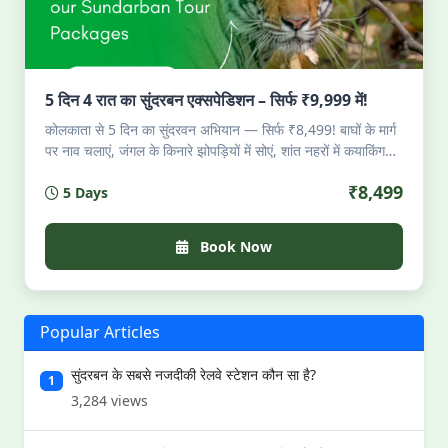
5 दिन 4 रात का सुंदरबन एक्सपेडिशन – सिर्फ ₹9,999 में!
कोलकाता से 5 दिन का सुंदरवन अभियान — सिर्फ ₹8,499! बाघों के मार्ग
पर नाव चलाएं, जंगल के किनारे झोपड़ियों में सोएं, शांत नहरों में कयाकिंग
करें, नदी की ताज़ा मछली का स्वाद लें, मैंग्रोव के नीचे जुगनू देखें। परमिट,
₹8,499
5 Days
भोजन, ठहराव, गाइड — सब शामिल। सीमित सीटें। जो जंगल की पुकार
सुनते हैं — अलार्म घड़ी से ज़्यादा तेज़।
Book Now
Popular Articles
सुंदरबन के सबसे नजदीकी रेलवे स्टेशन कौन सा है?
1
3,284 views